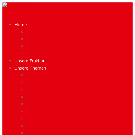
Menü
Home
Aktuelles aus der Bezirkspolitik
Kooperationsvereinbarung 2021
Unsere Bilanz 2016 – 2021
Unsere Bilanz 2021 – 2026
Unsere Fraktion
Unsere Themen
Wohnungsbau
Soziale Infrastruktur
Kinder und Jugend
Verkehrspolitik
Öffentliche Plätze
Rettungsdienste
Demokratieförderung
Gleichstellung
Prima-Klima-Lebenswelt