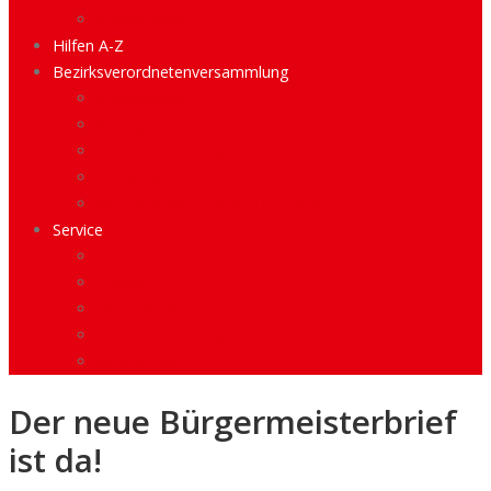
Investitionen
Hilfen A-Z
Bezirksverordnetenversammlung
Arbeitsweise
Anträge
Schriftliche Anfragen
Kiezkassen
Was sind Sondermittel der BVV?
Service
Kontakt
Presse
Unser Newsletter
SPD Treptow-Köpenick
Mitglied werden
Der neue Bürgermeisterbrief
ist da!