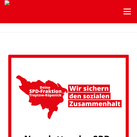
Menü
HOME
UNSERE FRAKTION
UNSERE THEMEN
HILFEN A-Z
BEZIRKSVERORDNETENVERSAMMLUNG
SERVICE