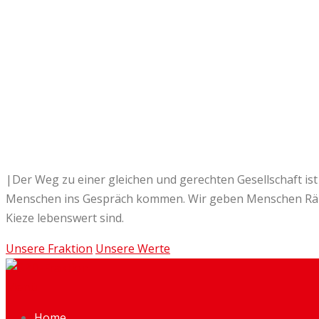
|
Sozial
. |
Demokratisch
.|
kiezverbunden
.
|Der Weg zu einer gleichen und gerechten Gesellschaft ist
Menschen ins Gespräch kommen. Wir geben Menschen Räume
Kieze lebenswert sind.
Unsere Fraktion
Unsere Werte
Menü
Home