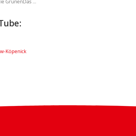
Die GrünenDas …
Tube:
ow-Köpenick