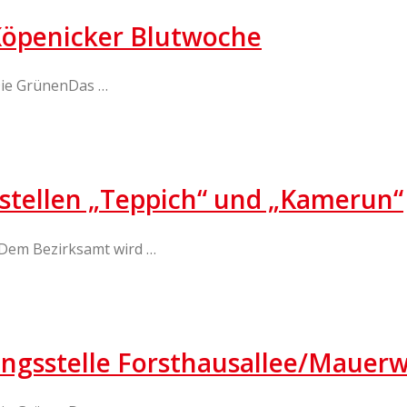
 Köpenicker Blutwoche
Die GrünenDas …
estellen „Teppich“ und „Kamerun“
Dem Bezirksamt wird …
ungsstelle Forsthausallee/Mauer