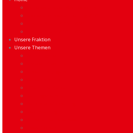
Aktuelles aus der Bezirkspolitik
Kooperationsvereinbarung 2021
Unsere Bilanz 2016 – 2021
Unsere Bilanz 2021 – 2026
Unsere Fraktion
Unsere Themen
Wohnungsbau
Soziale Infrastruktur
Kinder und Jugend
Verkehrspolitik
Öffentliche Plätze
Rettungsdienste
Demokratieförderung
Gleichstellung
Prima-Klima-Lebenswelt
Investitionen