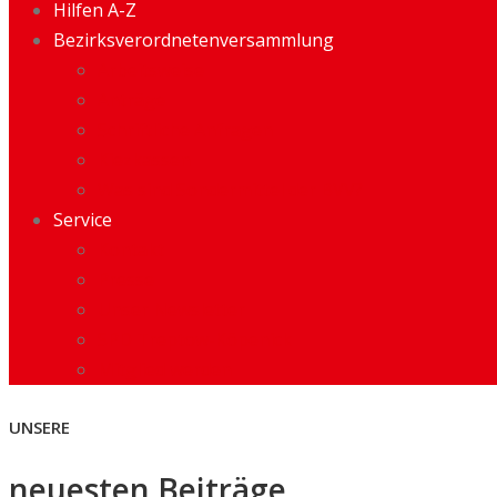
Hilfen A-Z
Bezirksverordnetenversammlung
Arbeitsweise
Anträge
Schriftliche Anfragen
Kiezkassen
Was sind Sondermittel der BVV?
Service
Kontakt
Presse
Unser Newsletter
SPD Treptow-Köpenick
Mitglied werden
UNSERE
neuesten Beiträge