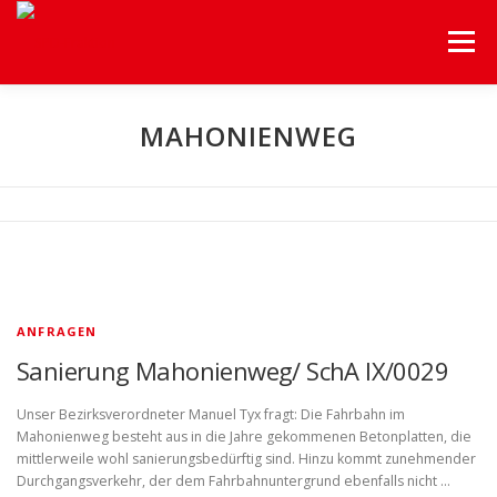
Menü
HOME
UNSERE FRAKTION
UNSERE THEMEN
MAHONIENWEG
HILFEN A-Z
BEZIRKSVERORDNETENVERSAMMLUNG
SERVICE
ANFRAGEN
Sanierung Mahonienweg/ SchA IX/0029
Unser Bezirksverordneter Manuel Tyx fragt: Die Fahrbahn im
Mahonienweg besteht aus in die Jahre gekommenen Betonplatten, die
mittlerweile wohl sanierungsbedürftig sind. Hinzu kommt zunehmender
Durchgangsverkehr, der dem Fahrbahnuntergrund ebenfalls nicht …