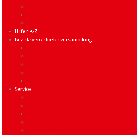
Gleichstellung
Prima-Klima-Lebenswelt
Investitionen
Hilfen A-Z
Bezirksverordnetenversammlung
Arbeitsweise
Anträge
Schriftliche Anfragen
Kiezkassen
Was sind Sondermittel der BVV?
Service
Kontakt
Presse
Unser Newsletter
SPD Treptow-Köpenick
Mitglied werden