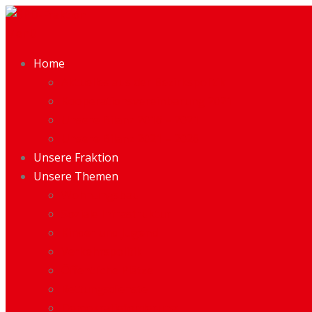
Menü
Home
Aktuelles aus der Bezirkspolitik
Kooperationsvereinbarung 2021
Unsere Bilanz 2016 – 2021
Unsere Bilanz 2021 – 2026
Unsere Fraktion
Unsere Themen
Wohnungsbau
Soziale Infrastruktur
Kinder und Jugend
Verkehrspolitik
Öffentliche Plätze
Rettungsdienste
Demokratieförderung