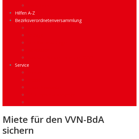
Investitionen
Hilfen A-Z
Bezirksverordnetenversammlung
Arbeitsweise
Anträge
Schriftliche Anfragen
Kiezkassen
Was sind Sondermittel der BVV?
Service
Kontakt
Presse
Unser Newsletter
SPD Treptow-Köpenick
Mitglied werden
Miete für den VVN-BdA
sichern