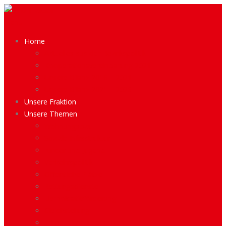
Menü
Home
Aktuelles aus der Bezirkspolitik
Kooperationsvereinbarung 2021
Unsere Bilanz 2016 – 2021
Unsere Bilanz 2021 – 2026
Unsere Fraktion
Unsere Themen
Wohnungsbau
Soziale Infrastruktur
Kinder und Jugend
Verkehrspolitik
Öffentliche Plätze
Rettungsdienste
Demokratieförderung
Gleichstellung
Prima-Klima-Lebenswelt