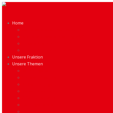
Menü
Home
Aktuelles aus der Bezirkspolitik
Kooperationsvereinbarung 2021
Unsere Bilanz 2016 – 2021
Unsere Bilanz 2021 – 2026
Unsere Fraktion
Unsere Themen
Wohnungsbau
Soziale Infrastruktur
Kinder und Jugend
Verkehrspolitik
Öffentliche Plätze
Rettungsdienste
Demokratieförderung