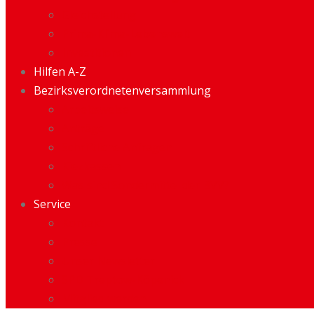
Gleichstellung
Prima-Klima-Lebenswelt
Investitionen
Hilfen A-Z
Bezirksverordnetenversammlung
Arbeitsweise
Anträge
Schriftliche Anfragen
Kiezkassen
Was sind Sondermittel der BVV?
Service
Kontakt
Presse
Unser Newsletter
SPD Treptow-Köpenick
Mitglied werden