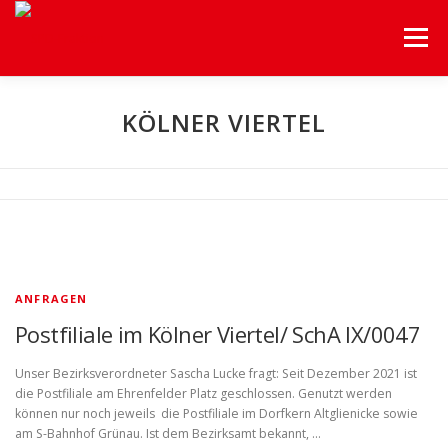
Menü
HOME
UNSERE FRAKTION
UNSERE THEMEN
KÖLNER VIERTEL
HILFEN A-Z
BEZIRKSVERORDNETENVERSAMMLUNG
SERVICE
ANFRAGEN
Postfiliale im Kölner Viertel/ SchA IX/0047
Unser Bezirksverordneter Sascha Lucke fragt: Seit Dezember 2021 ist
die Postfiliale am Ehrenfelder Platz geschlossen. Genutzt werden
können nur noch jeweils die Postfiliale im Dorfkern Altglienicke sowie
am S-Bahnhof Grünau. Ist dem Bezirksamt bekannt, …