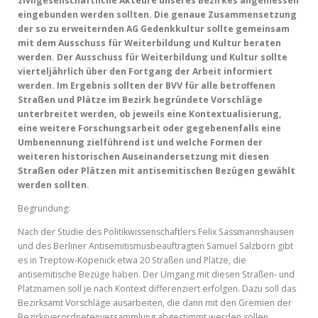
zivilgesellschaftliche Akteure unseres Bezirkes angemessen
eingebunden werden sollten. Die genaue Zusammensetzung
der so zu erweiternden AG Gedenkkultur sollte gemeinsam
mit dem Ausschuss für Weiterbildung und Kultur beraten
werden. Der Ausschuss für Weiterbildung und Kultur sollte
vierteljährlich über den Fortgang der Arbeit informiert
werden. Im Ergebnis sollten der BVV für alle betroffenen
Straßen und Plätze im Bezirk begründete Vorschläge
unterbreitet werden, ob jeweils eine Kontextualisierung,
eine weitere Forschungsarbeit oder gegebenenfalls eine
Umbenennung zielführend ist und welche Formen der
weiteren historischen Auseinandersetzung mit diesen
Straßen oder Plätzen mit antisemitischen Bezügen gewählt
werden sollten.
Begründung:
Nach der Studie des Politikwissenschaftlers Felix Sassmannshausen
und des Berliner Antisemitismusbeauftragten Samuel Salzborn gibt
es in Treptow-Köpenick etwa 20 Straßen und Plätze, die
antisemitische Bezüge haben. Der Umgang mit diesen Straßen- und
Platznamen soll je nach Kontext differenziert erfolgen. Dazu soll das
Bezirksamt Vorschläge ausarbeiten, die dann mit den Gremien der
Bezirksverordnetenversammlung abgestimmt werden sollen.