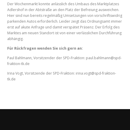
Der Wochenmarkt konnte anlässlich des Umbaus des Marktplatzes
Adlershof in der Abtstraße an den Platz der Befreiung ausweichen.
Hier sind nun bereits regelmäßig Umsetzungen von vorschriftswidrig
parkenden Autos erforderlich. Leider zeigt das Ordnungsamt immer
erst auf akute Anfrage und damit verspätet Präsenz. Der Erfolg des
Marktes am neuen Standort ist von einer verlässlichen Durchführung
abhängig.
Für Rückfragen wenden Sie sich gern an:
Paul Bahlmann, Vorsitzender der SPD-Fraktion: paul.bahlmann@spd-
fraktion-tk.de
Irina Vogt, Vorsitzende der SPD-Fraktion: irina.vogt@spd-fraktion-
tk.de