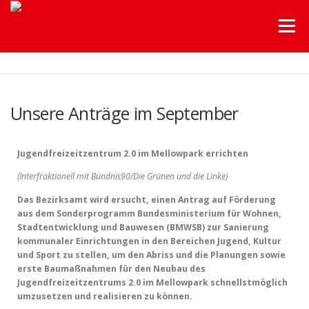
Menü
HOME
UNSERE FRAKTION
UNSERE THEMEN
Unsere Anträge im September
HILFEN A-Z
Jugendfreizeitzentrum 2.0 im Mellowpark errichten
(Interfraktionell mit Bündnis90/Die Grünen und die Linke)
BEZIRKSVERORDNETENVERSAMMLUNG
SERVICE
Das Bezirksamt wird ersucht, einen Antrag auf Förderung
aus dem Sonderprogramm Bundesministerium für Wohnen,
Stadtentwicklung und Bauwesen (BMWSB) zur Sanierung
kommunaler Einrichtungen in den Bereichen Jugend, Kultur
und Sport zu stellen, um den Abriss und die Planungen sowie
erste Baumaßnahmen für den Neubau des
Jugendfreizeitzentrums 2.0 im Mellowpark schnellstmöglich
umzusetzen und realisieren zu können.