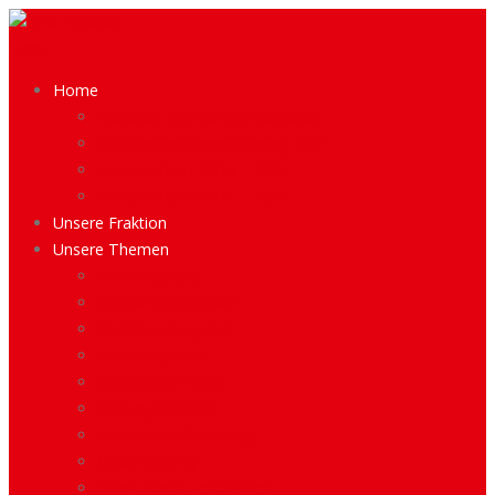
Menü
Home
Aktuelles aus der Bezirkspolitik
Kooperationsvereinbarung 2021
Unsere Bilanz 2016 – 2021
Unsere Bilanz 2021 – 2026
Unsere Fraktion
Unsere Themen
Wohnungsbau
Soziale Infrastruktur
Kinder und Jugend
Verkehrspolitik
Öffentliche Plätze
Rettungsdienste
Demokratieförderung
Gleichstellung
Prima-Klima-Lebenswelt