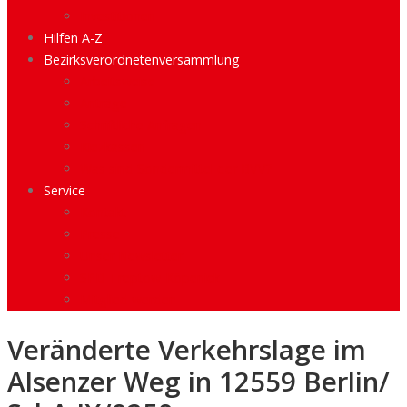
Investitionen
Hilfen A-Z
Bezirksverordnetenversammlung
Arbeitsweise
Anträge
Schriftliche Anfragen
Kiezkassen
Was sind Sondermittel der BVV?
Service
Kontakt
Presse
Unser Newsletter
SPD Treptow-Köpenick
Mitglied werden
Veränderte Verkehrslage im
Alsenzer Weg in 12559 Berlin/