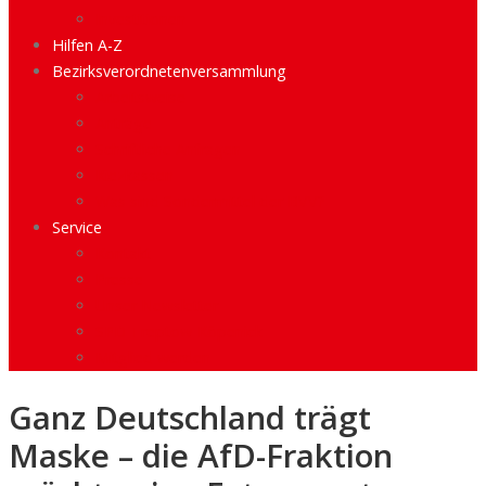
Investitionen
Hilfen A-Z
Bezirksverordnetenversammlung
Arbeitsweise
Anträge
Schriftliche Anfragen
Kiezkassen
Was sind Sondermittel der BVV?
Service
Kontakt
Presse
Unser Newsletter
SPD Treptow-Köpenick
Mitglied werden
Ganz Deutschland trägt
Maske – die AfD-Fraktion