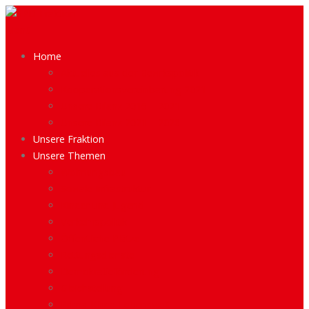
Menü
Home
Aktuelles aus der Bezirkspolitik
Kooperationsvereinbarung 2021
Unsere Bilanz 2016 – 2021
Unsere Bilanz 2021 – 2026
Unsere Fraktion
Unsere Themen
Wohnungsbau
Soziale Infrastruktur
Kinder und Jugend
Verkehrspolitik
Öffentliche Plätze
Rettungsdienste
Demokratieförderung
Gleichstellung
Prima-Klima-Lebenswelt