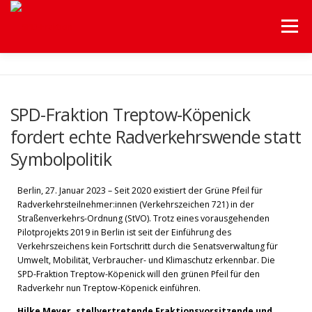
Menü
HOME
UNSERE FRAKTION
UNSERE THEMEN
SPD-Fraktion Treptow-Köpenick
fordert echte Radverkehrswende statt
HILFEN A-Z
Symbolpolitik
BEZIRKSVERORDNETENVERSAMMLUNG
SERVICE
Berlin, 27. Januar 2023 – Seit 2020 existiert der Grüne Pfeil für
Radverkehrsteilnehmer:innen (Verkehrszeichen 721) in der
Straßenverkehrs-Ordnung (StVO). Trotz eines vorausgehenden
Pilotprojekts 2019 in Berlin ist seit der Einführung des
Verkehrszeichens kein Fortschritt durch die Senatsverwaltung für
Umwelt, Mobilität, Verbraucher- und Klimaschutz erkennbar. Die
SPD-Fraktion Treptow-Köpenick will den grünen Pfeil für den
Radverkehr nun Treptow-Köpenick einführen.
Hilke Meyer, stellvertretende Fraktionsvorsitzende und