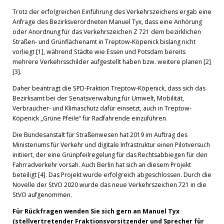
Trotz der erfolgreichen Einführung des Verkehrszeichens ergab eine
Anfrage des Bezirksverordneten Manuel Tyx, dass eine Anhörung
oder Anordnung für das Verkehrszeichen Z 721 dem bezirklichen
Straßen- und Grünflächenamt in Treptow-Köpenick bislang nicht
vorliegt [1], während Städte wie Essen und Potsdam bereits
mehrere Verkehrsschilder aufgestellt haben bzw. weitere planen [2]
[3].
Daher beantragt die SPD-Fraktion Treptow-Köpenick, dass sich das
Bezirksamt bei der Senatsverwaltung für Umwelt, Mobilität,
Verbraucher- und Klimaschutz dafür einsetzt, auch in Treptow-
Köpenick „Grüne Pfeile“ für Radfahrende einzuführen.
Die Bundesanstalt für Straßenwesen hat 2019 im Auftrag des
Ministeriums für Verkehr und digitale Infrastruktur einen Pilotversuch
initiiert, der eine Grünpfeilregelung für das Rechtsabbiegen für den
Fahrradverkehr vorsah. Auch Berlin hat sich an diesem Projekt
beteiligt [4]. Das Projekt wurde erfolgreich abgeschlossen. Durch die
Novelle der StVO 2020 wurde das neue Verkehrszeichen 721 in die
StVO aufgenommen.
Für Rückfragen wenden Sie sich gern an Manuel Tyx
(stellvertretender Fraktionsvorsitzender und Sprecher für