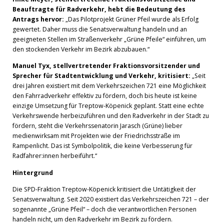
Beauftragte für Radverkehr, hebt die Bedeutung des
Antrags hervor:
„Das Pilotprojekt Grüner Pfeil wurde als Erfolg
gewertet. Daher muss die Senatsverwaltung handeln und an
geeigneten Stellen im Straßenverkehr „Grüne Pfeile“ einführen, um
den stockenden Verkehr im Bezirk abzubauen.“
Manuel Tyx, stellvertretender Fraktionsvorsitzender und
Sprecher für Stadtentwicklung und Verkehr, kritisiert:
„Seit
drei Jahren existiert mit dem Verkehrszeichen 721 eine Möglichkeit
den Fahrradverkehr effektiv zu fördern, doch bis heute ist keine
einzige Umsetzung für Treptow-Köpenick geplant. Statt eine echte
Verkehrswende herbeizuführen und den Radverkehr in der Stadt zu
fördern, steht die Verkehrssenatorin Jarasch (Grüne) lieber
medienwirksam mit Projekten wie der Friedrichsstraße im
Rampenlicht. Das ist Symbolpolitik, die keine Verbesserung für
Radfahrer:innen herbeiführt.“
Hintergrund
Die SPD-Fraktion Treptow-Köpenick kritisiert die Untätigkeit der
Senatsverwaltung. Seit 2020 existiert das Verkehrszeichen 721 – der
sogenannte „Grüne Pfeil“ – doch die verantwortlichen Personen
handeln nicht, um den Radverkehr im Bezirk zu fördern.