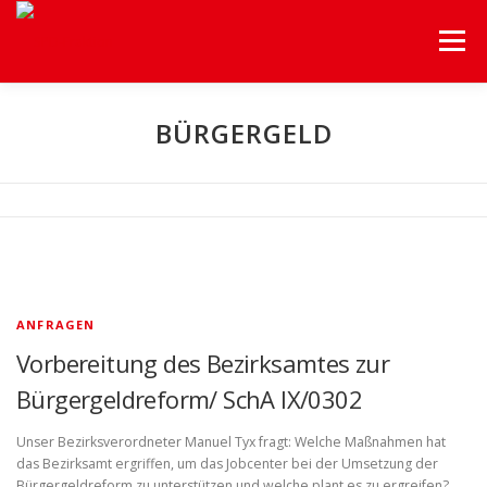
Menü
HOME
UNSERE FRAKTION
UNSERE THEMEN
BÜRGERGELD
HILFEN A-Z
BEZIRKSVERORDNETENVERSAMMLUNG
SERVICE
ANFRAGEN
Vorbereitung des Bezirksamtes zur
Bürgergeldreform/ SchA IX/0302
Unser Bezirksverordneter Manuel Tyx fragt: Welche Maßnahmen hat
das Bezirksamt ergriffen, um das Jobcenter bei der Umsetzung der
Bürgergeldreform zu unterstützen und welche plant es zu ergreifen?