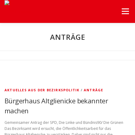
Menü
HOME
UNSERE FRAKTION
UNSERE THEMEN
ANTRÄGE
HILFEN A-Z
BEZIRKSVERORDNETENVERSAMMLUNG
SERVICE
AKTUELLES AUS DER BEZIRKSPOLITIK
/
ANTRÄGE
Bürgerhaus Altglienicke bekannter
machen
Gemeinsamer Antrag der SPD, Die Linke und Bündnis90/ Die Grünen
Das Bezirksamt wird ersucht, die Öffentlichkeitsarbeit für das
Bürgerhaus Altglienicke zu verstärken. Dabei sind nicht nur die