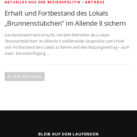
AKTUELLES AUS DER BEZIRKSPOLITIK
/
ANTRÄGE
Erhalt und Fortbestand des Lokals
„Brunnenstübchen“ im Allende II sichern
Das Bezirksamt wird ersucht, mit dem Betreiber des Lokals
“Brunnenstübchen” im Allende II zielführende Gespräche zum Erhalt
und Fortbestand des Lokals zu führen und den Nutzungsvertrag – auch
unter Berücksichtigung …
ÄLTERE BEITRÄGE
BLEIB AUF DEM LAUFENDEN